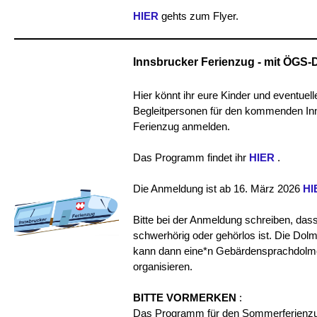
HIER
gehts zum Flyer.
Innsbrucker Ferienzug - mit ÖGS
Hier könnt ihr eure Kinder und eventuell
Begleitpersonen für den kommenden In
Ferienzug anmelden.
Das Programm findet ihr
HIER
.
Die Anmeldung ist ab 16. März 2026
HI
Bitte bei der Anmeldung schreiben, dass
schwerhörig oder gehörlos ist. Die Dol
kann dann eine*n Gebärdensprachdolme
organisieren.
BITTE VORMERKEN
:
Das Programm für den Sommerferienzu